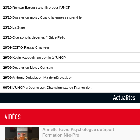
23/10
Romain Bardet sans filtre pour l'UNCP
23/10
Dossier du mois : Quand la jeunesse prend le ...
23/10
La State
23/10
Que sont-ils devenus ? Brice Feillu
29/09
EDITO Pascal Chanteur
29/09
Kevin Vauquelin se confie à l'UNCP
29/09
Dossier du Mois : Contrats
29/09
Anthony Delaplace : Ma dernière saison
06/08
L'UNCP présente aux Championnats de France de ...
Actualités
VIDÉOS
Armelle Favre Psychologue du Sport -
Formation Néo-Pro