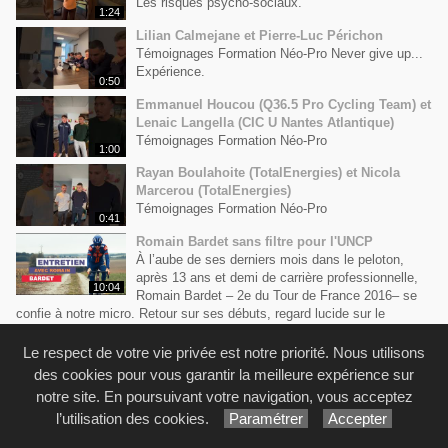
Les risques psycho-sociaux.
1:24
Lilian Calmejane et Pierre-Luc Périchon
Témoignages Formation Néo-Pro Never give up...
Expérience.
0:50
Emmanuel Houcou (Q36.5 Pro Cycling Team) et
Lenaic Langella (CIC U Nantes Atlantique)
Témoignages Formation Néo-Pro
1:00
Rayan Boulahoite (TotalEnergies) et Nicola
Marcerou (TotalEnergies)
Témoignages Formation Néo-Pro
0:41
Romain Bardet sans filtre pour l'UNCP
À l’aube de ses derniers mois dans le peloton,
après 13 ans et demi de carrière professionnelle,
10:04
Romain Bardet – 2e du Tour de France 2016– se
confie à notre micro. Retour sur ses débuts, regard lucide sur le
cyclisme actuel et réflexion sur la relève.
Le respect de votre vie privée est notre priorité. Nous utilisons
Kevin VAUQUELIN se confie à l'UNCP
des cookies pour vous garantir la meilleure expérience sur
Un destin, une passion, une voix : Kevin
Vauquelin, la nouvelle génération du cyclisme.
notre site. En poursuivant votre navigation, vous acceptez
17:08
Tout a commencé par un simple vélo (et cela
l’utilisation des cookies.
Paramétrer
Accepter
aurait pu être un arc et des flèches) … Aujourd’hui, Kevin Vauquelin
assume son nouveau statut, inspire une génération et défend la voix