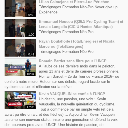
Lilian Calmejane et Pierre-Luc Périchon
Témoignages Formation Néo-Pro Never give up...
Expérience.
0:50
Emmanuel Houcou (Q36.5 Pro Cycling Team) et
Lenaic Langella (CIC U Nantes Atlantique)
Témoignages Formation Néo-Pro
1:00
Rayan Boulahoite (TotalEnergies) et Nicola
Marcerou (TotalEnergies)
Témoignages Formation Néo-Pro
0:41
Romain Bardet sans filtre pour l'UNCP
À l’aube de ses derniers mois dans le peloton,
après 13 ans et demi de carrière professionnelle,
10:04
Romain Bardet – 2e du Tour de France 2016– se
confie à notre micro. Retour sur ses débuts, regard lucide sur le
cyclisme actuel et réflexion sur la relève.
Kevin VAUQUELIN se confie à l'UNCP
Un destin, une passion, une voix : Kevin
Vauquelin, la nouvelle génération du cyclisme.
17:08
Tout a commencé par un simple vélo (et cela
aurait pu être un arc et des flèches) … Aujourd’hui, Kevin Vauquelin
assume son nouveau statut, inspire une génération et défend la voix
des coureurs pros avec l’UNCP. Une histoire de passion, de