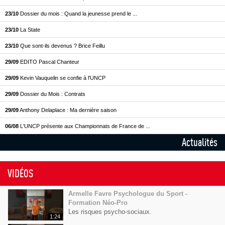
23/10
Dossier du mois : Quand la jeunesse prend le ...
23/10
La State
23/10
Que sont-ils devenus ? Brice Feillu
29/09
EDITO Pascal Chanteur
29/09
Kevin Vauquelin se confie à l'UNCP
29/09
Dossier du Mois : Contrats
29/09
Anthony Delaplace : Ma dernière saison
06/08
L'UNCP présente aux Championnats de France de ...
Actualités
VIDÉOS
Armelle Favre Psychologue du Sport -
Formation Néo-Pro
Les risques psycho-sociaux.
1:24