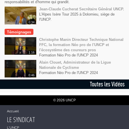
responsabilités et d'homme qui grandit.
Jean-Claude Cucherat Secrétaire Général UNCP.
L'Alpes Isère Tour 2025 à Dolomieu, siège de
l'UNCP.
0:34
Témoignages
Christophe Manin Directeur Technique National
FFC, la formation Néo pro de l'UNCP et
l'écosystème des coureurs pros
1:16
Formation Néo Pro de l'UNCP 2024
Alain Clouet, Administrateur de la Ligue
Nationale de Cyclisme
Formation Néo Pro de l'UNCP 2024
0:46
Toutes les Vidéos
© 2026 UNCP
Accueil
LE SYNDICAT
L'UNCP